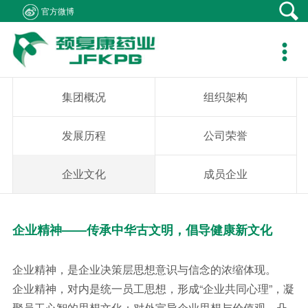
官方微博
产品中心
新闻资讯
社会责任
客户支持
人力资源
关于我们
联系我们

产品在线
公司新闻
医生资助
资料下载
职位招聘
集团概况
产品疾病咨询
专题报道
学术研究
销售网络
简历投递
组织架构
销售业务咨询
集团概况
组织架构
通知公告
患者救助
在线留言
发展历程
综合事务咨询
发展历程
公司荣誉
视频中心
学生捐助
公司荣誉
不良反应中心
企业文化
成员企业
社会公益
企业文化
企业精神——传承中华古文明，倡导健康新文化
成员企业
企业精神，是企业决策层思想意识与信念的浓缩体现。
企业精神，对内是统一员工思想，形成“企业共同心理”，凝
聚员工心智的思想文化；对外宣导企业思想与价值观，凸