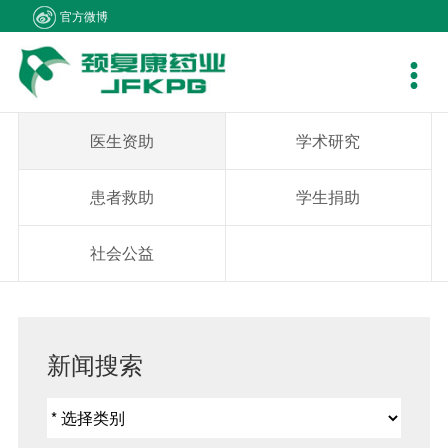
官方微博
产品中心
新闻资讯
社会责任
客户支持
人力资源
关于我们
联系我们

产品在线
公司新闻
医生资助
资料下载
职位招聘
集团概况
产品疾病咨询
专题报道
学术研究
销售网络
简历投递
组织架构
销售业务咨询
医生资助
学术研究
通知公告
患者救助
在线留言
发展历程
综合事务咨询
患者救助
学生捐助
视频中心
学生捐助
公司荣誉
不良反应中心
社会公益
社会公益
企业文化
成员企业
新闻搜索