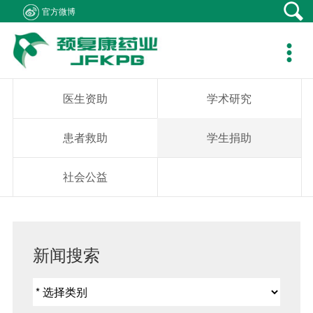
官方微博
产品中心
新闻资讯
社会责任
客户支持
人力资源
关于我们
联系我们

产品在线
公司新闻
医生资助
资料下载
职位招聘
集团概况
产品疾病咨询
专题报道
学术研究
销售网络
简历投递
组织架构
销售业务咨询
医生资助
学术研究
通知公告
患者救助
在线留言
发展历程
综合事务咨询
患者救助
学生捐助
视频中心
学生捐助
公司荣誉
不良反应中心
社会公益
社会公益
企业文化
成员企业
新闻搜索