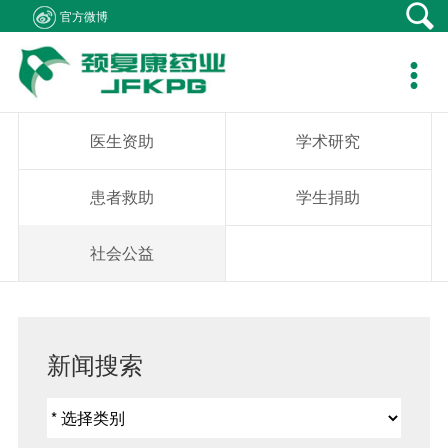
官方微博
产品中心
新闻资讯
社会责任
客户支持
人力资源
关于我们
联系我们

产品在线
公司新闻
医生资助
资料下载
职位招聘
集团概况
产品疾病咨询
专题报道
学术研究
销售网络
简历投递
组织架构
销售业务咨询
医生资助
学术研究
通知公告
患者救助
在线留言
发展历程
综合事务咨询
患者救助
学生捐助
视频中心
学生捐助
公司荣誉
不良反应中心
社会公益
社会公益
企业文化
成员企业
新闻搜索