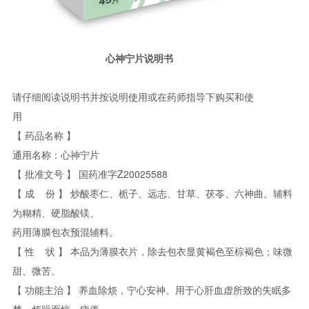
心神宁片说明书
请仔细阅读说明书并按说明使用或在药师指导下购买和使
用
【
药品名称
】
通用名称：心神宁片
Z20025588
【
批准文号
】
国药准字
【
成
份
】
炒酸枣仁、栀子、远志、甘草、茯苓、六神曲。辅料
为糊精、硬脂酸镁、
药用薄膜包衣预混辅料。
【
性
状
】
本品为薄膜衣片，除去包衣显黄褐色至棕褐色；味微
甜、微苦。
【
功能主治
】
养血除烦，宁心安神。用于心肝血虚所致的失眠多