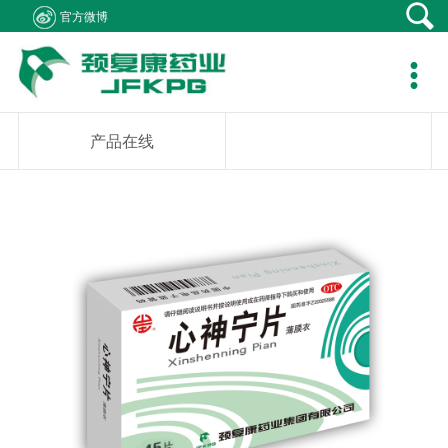
官方微博
产品中心
新闻资讯
社会责任
客户支持
人力资源
关于我们
联系我们

产品在线
公司新闻
医生资助
资料下载
职位招聘
集团概况
产品疾病咨询
专题报道
学术研究
销售网络
简历投递
组织架构
销售业务咨询
产品在线
通知公告
患者救助
在线留言
发展历程
综合事务咨询
视频中心
学生捐助
公司荣誉
不良反应中心
社会公益
企业文化
成员企业