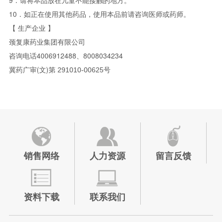
9
．请将本品放在儿童不能接触的地方。
10
．如正在使用其他药品，使用本品前请咨询医师或药师。
【
生产企业
】
颈复康药业集团有限公司
4006912488
8008034234
咨询电话
、
(
)
291010-00625
冀药广审
文
第
号
销售网络
人力资源
留言反馈
资料下载
联系我们