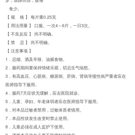
梦，烦躁而惊，疲倦
食少。
0.25
【
规
格
】
每片重
克
4
6
3
【
用法用量
】
口服。一次
～
片，一日
次。
【
不良反应
】
尚不明确。
【
禁
忌
】
尚不明确。
【
注意事项
】
1
．忌烟、酒及辛辣、油腻食物。
2
．服药期间要保持情绪乐观，切忌生气恼怒。
3
．有高血压、心脏病、糖尿病、肝病、肾病等慢性病严重者应在
医师指导下服用。
4
7
．服药
天症状无缓解，应去医院就诊。
5
．儿童、孕妇、年老体弱者应在医师指导下服用。
6
．对本品过敏者禁用，过敏体质者慎用。
7
．本品性状发生改变时禁止使用。
8
．儿童必须在成人监护下使用。