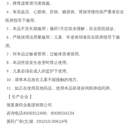
．脾胃虚寒泄泻者慎服。
3
．有高血压、心脏病、肝病、糖尿病、肾病等慢性病严重者应在
4
医师指导下服用。
．本品不宜长期服用；服药
天症状未缓解，应去医院就诊。
5
7
．严格按用法用量服用；儿童、年老体弱者应在医师指导下服
6
用。
．对本品过敏者禁用，过敏体质者慎用。
7
．本品性状发生改变时禁止使用。
8
．儿童必须在成人的监护下使用。
9
．请将本品放在儿童不能接触的地方。
10
．如正在使用其他药品，使用本品前请咨询医师或药师。
11
【
生产企业
】
颈复康药业集团有限公司
4006912488
、
8008034234
咨询电话
291010-00619
冀药广审
文
第
号
(
)