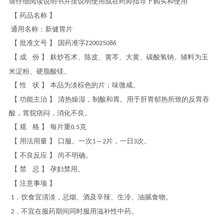
请仔细阅读说明书并按说明使用或在药师指导下购买和使用
【
药品名称
】
通用名称：新健胃片
【
批准文号
】
国药准字
Z20025086
【
成
份
】
麸炒苍术、陈皮、黄芩、大黄、碳酸氢钠。辅料为玉
米淀粉、硬脂酸镁。
【
性
状
】
本品为淡棕色的片；味微咸。
【
功能主治
】
清热燥湿，制酸和胃。用于肝胃郁热所致的反胃吞
酸，胃脘痞闷，消化不良。
【
规
格
】
每片重
克
0.5
【
用法用量
】
口服。一次
～
片，一日
次。
1
2
3
【
不良反应
】
尚不明确。
【
禁
忌
】
孕妇禁用。
【
注意事项
】
．饮食宜清淡，忌烟、酒及辛辣、生冷、油腻食物。
1
．不宜在服药期间同时服用滋补性中药。
2