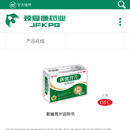
官方微博
产品中心
新闻资讯
社会责任
客户支持
人力资源
关于我们
联系我们

产品在线
公司新闻
医生资助
资料下载
职位招聘
集团概况
产品疾病咨询
专题报道
学术研究
销售网络
简历投递
组织架构
销售业务咨询
产品在线
通知公告
患者救助
在线留言
发展历程
综合事务咨询
视频中心
学生捐助
公司荣誉
不良反应中心
社会公益
企业文化
成员企业
新健胃片说明书