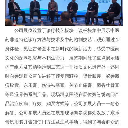
公司展位设置于诊疗技艺板块，该板块集中展示中医
药非遗特色诊疗方法与技术及中药炮制技艺，观众通过亲
身体验，见证古老医术在新时代的焕新活力，感受中医药
文化的深厚积淀与不朽生命力。展览期间除了重点展示腰
痛宁组方及其药物炮制工艺这一非物质文化遗产外，还同
时向参观群众宣传讲解了颈复康颗粒、肾骨胶囊、蚁参蠲
痹胶囊、东乐膏、伤湿祛痛膏、关节止痛膏、麝香壮骨膏
等风湿骨伤系列产品。现场群众围绕在展位旁纷纷询问产
品治疗疾病、疗效、购买方式等，公司参展人员一一耐心
解答。公司参展人员还在展览现场向参观群众发放了东乐
膏试用装并告知使用方法及注意事项，得到了与会群众的