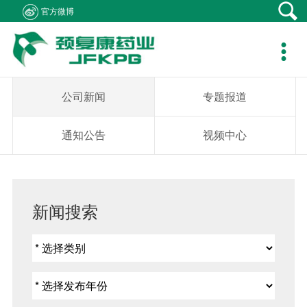
官方微博
产品中心
新闻资讯
社会责任
客户支持
人力资源
关于我们
联系我们

产品在线
公司新闻
医生资助
资料下载
职位招聘
集团概况
产品疾病咨询
专题报道
学术研究
销售网络
简历投递
组织架构
销售业务咨询
公司新闻
专题报道
通知公告
患者救助
在线留言
发展历程
综合事务咨询
通知公告
视频中心
视频中心
学生捐助
公司荣誉
不良反应中心
社会公益
企业文化
新闻搜索
成员企业