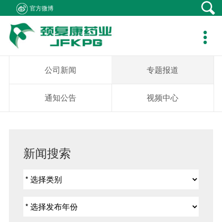
官方微博
产品中心
新闻资讯
社会责任
客户支持
人力资源
关于我们
联系我们

产品在线
公司新闻
医生资助
资料下载
职位招聘
集团概况
产品疾病咨询
专题报道
学术研究
销售网络
简历投递
组织架构
销售业务咨询
公司新闻
专题报道
通知公告
患者救助
在线留言
发展历程
综合事务咨询
通知公告
视频中心
视频中心
学生捐助
公司荣誉
不良反应中心
社会公益
企业文化
新闻搜索
成员企业