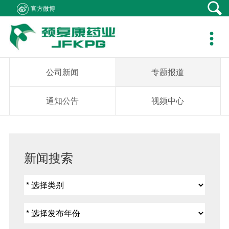
官方微博
产品中心
新闻资讯
社会责任
客户支持
人力资源
关于我们
联系我们

产品在线
公司新闻
医生资助
资料下载
职位招聘
集团概况
产品疾病咨询
专题报道
学术研究
销售网络
简历投递
组织架构
销售业务咨询
公司新闻
专题报道
通知公告
患者救助
在线留言
发展历程
综合事务咨询
通知公告
视频中心
视频中心
学生捐助
公司荣誉
不良反应中心
社会公益
企业文化
新闻搜索
成员企业