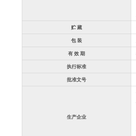
贮 藏
包 装
有 效 期
执行标准
批准文号
生产企业