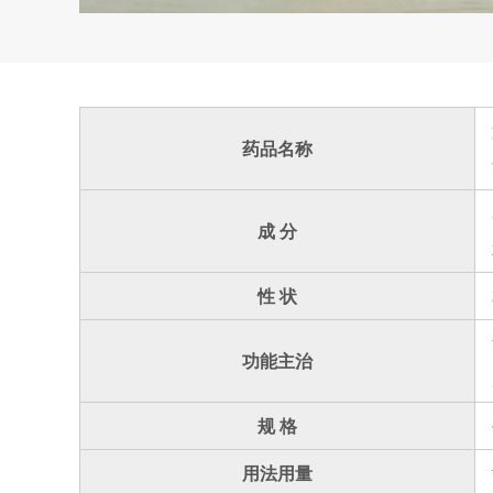
药品名称
成 分
性 状
功能主治
规 格
用法用量