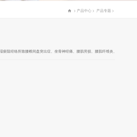
>
产品中心
>
产品专题
>

湿瘀阻经络所致腰椎间盘突出症、坐骨神经痛、腰肌劳损、腰肌纤维炎、风湿性关节