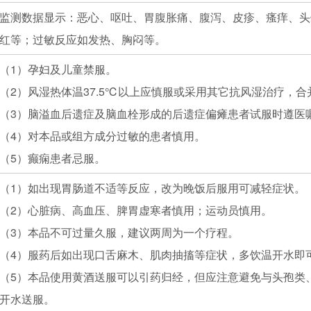
监测数据显示：恶心、呕吐、胃腹胀痛、腹泻、皮疹、瘙痒、头
红等；过敏反应如发热、胸闷等。
（1）孕妇及儿童禁服。
（2）风湿热体温37.5℃以上应慎服或采用其它抗风湿治疗，合并高血
（3）脑溢血后遗症及脑血栓形成的后遗症偏瘫患者试服时遵医
（4）对本品或组方成分过敏的患者慎用。
（5）癫痫患者忌服。
（1）如出现胃肠道不适等反应，改为晚饭后服用可减轻症状。
（2）心脏病、高血压、脾胃虚寒者慎用；运动员慎用。
（3）本品不可过量久服，建议两周为一个疗程。
（4）服药后如出现口舌麻木、肌肉抽搐等症状，多饮温开水即
（5）本品使用黄酒送服可以引药归经，但应注意避免与头孢类
开水送服。