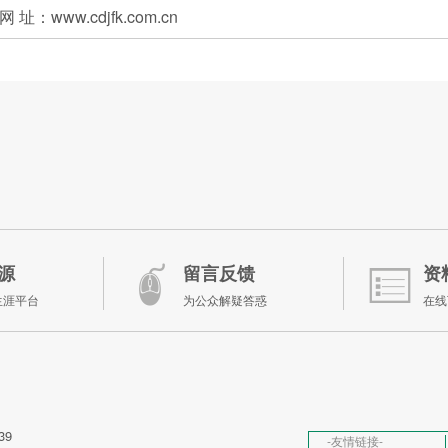
网 址：www.cdjfk.com.cn
源
留言反馈
资
生涯平台
为公众解疑答惑
在线
39
-友情链接-