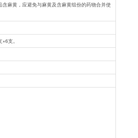
品含麻黄，应避免与麻黄及含麻黄组份的药物合并使
支×6支。