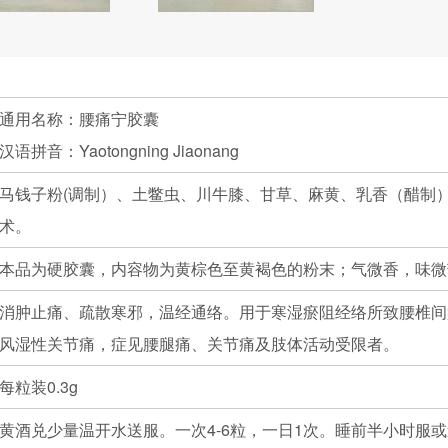
通用名称：腰痛宁胶囊
汉语拼音：Yaotongning Jiaonang
马钱子粉(调制）、土鳖虫、川牛膝、甘草、麻黄、乳香（醋制
术。
本品为硬胶囊，内容物为黄棕色至黄褐色的粉末；气微香，味微
消肿止痛、疏散寒邪，温经通络。用于寒湿瘀阻经络所致腰椎间
风湿性关节痛，症见腰腿痛、关节痛及肢体活动受限者。
每粒装0.3g
黄酒兑少量温开水送服。一次4-6粒，一日1次。睡前半小时服