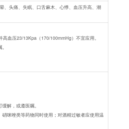
晕、头痛、失眠、口舌麻木、心悸、血压升高、潮
压23/13Kpa（170/100mmHg）不宜应用。
嘱。
可缓解，或遵医嘱。
、硝咪唑类等药物同时使用；对酒精过敏者应使用温