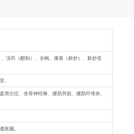
）、没药（醋制）、全蝎、僵蚕（麸炒）、麸炒苍
苦。
盘突出症、坐骨神经痛、腰肌劳损、腰肌纤维炎、
或遵医嘱。