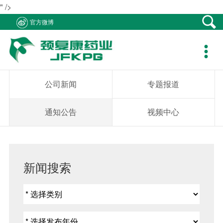
" />
产品中心
新闻资讯
社会责任
客户支持
人力资源
关于我们
联系我们
官方微博
产品在线
公司新闻
医生资助
资料下载
职位招聘
集团概况
产品疾病咨询

专题报道
学术研究
销售网络
简历投递
组织架构
销售业务咨询
公司新闻
专题报道
通知公告
患者救助
在线留言
发展历程
综合事务咨询
通知公告
视频中心
视频中心
学生捐助
公司荣誉
不良反应中心
社会公益
企业文化
新闻搜索
成员企业